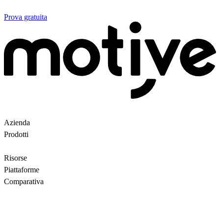
Prova gratuita
Azienda
Chi siamo
Partner
Clienti
Contattaci
Prodotti
Ricerca avanzata
Backroom
Questions
AI
motiveMarket
Prezzi
Risorse
Blog
Motive Docs
Stato
Piattaforme
Tutti
WooCommerce
Comparativa
Motive vs Doofinder
Motive vs Shopify Search
Motive vs
Searchanise
Motive vs Boost