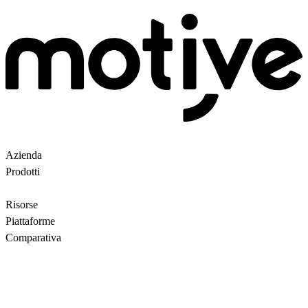
Azienda
Chi siamo
Partner
Clienti
Contattaci
Prodotti
Ricerca avanzata
Backroom
Questions
AI
motiveMarket
Prezzi
Risorse
Blog
Motive Docs
Stato
Piattaforme
Tutti
WooCommerce
Comparativa
Motive vs Doofinder
Motive vs Shopify Search
Motive vs
Searchanise
Motive vs Boost
Informativa sulla privacy.
Termini e condizioni generali.
Direttiva