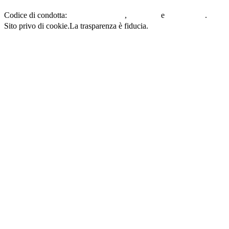
UE in materia di segnalazione interna di illeciti.
Codice di condotta:
,
e
.
Clienti e partner
Fornitori
Dipendenti
Sito privo di cookie.
La trasparenza è fiducia.