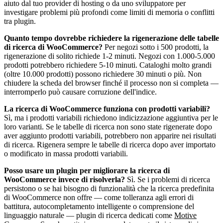
aiuto dal tuo provider di hosting o da uno sviluppatore per
investigare problemi più profondi come limiti di memoria o conflitti
tra plugin.
Quanto tempo dovrebbe richiedere la rigenerazione delle tabelle
di ricerca di WooCommerce?
Per negozi sotto i 500 prodotti, la
rigenerazione di solito richiede 1-2 minuti. Negozi con 1.000-5.000
prodotti potrebbero richiedere 5-10 minuti. Cataloghi molto grandi
(oltre 10.000 prodotti) possono richiedere 30 minuti o più. Non
chiudere la scheda del browser finché il processo non si completa —
interromperlo può causare corruzione dell'indice.
La ricerca di WooCommerce funziona con prodotti variabili?
Sì, ma i prodotti variabili richiedono indicizzazione aggiuntiva per le
loro varianti. Se le tabelle di ricerca non sono state rigenerate dopo
aver aggiunto prodotti variabili, potrebbero non apparire nei risultati
di ricerca. Rigenera sempre le tabelle di ricerca dopo aver importato
o modificato in massa prodotti variabili.
Posso usare un plugin per migliorare la ricerca di
WooCommerce invece di risolverla?
Sì. Se i problemi di ricerca
persistono o se hai bisogno di funzionalità che la ricerca predefinita
di WooCommerce non offre — come tolleranza agli errori di
battitura, autocompletamento intelligente o comprensione del
linguaggio naturale — plugin di ricerca dedicati come
Motive