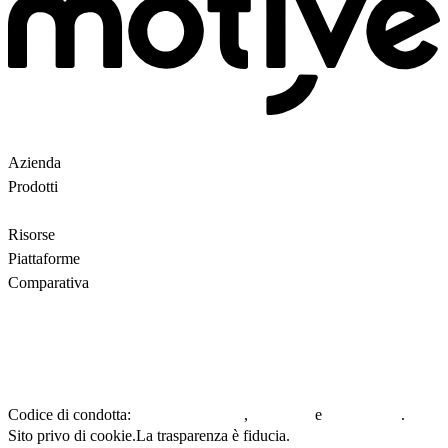
Azienda
Chi siamo
Partner
Clienti
Contattaci
Prodotti
Ricerca avanzata
Backroom
Questions
AI
motiveMarket
Prezzi
Risorse
Blog
Motive Docs
Stato
Piattaforme
Tutti
WooCommerce
Comparativa
Motive vs Doofinder
Motive vs Shopify Search
Motive vs
Searchanise
Motive vs Boost
Informativa sulla privacy.
Termini e condizioni generali.
Direttiva
UE in materia di segnalazione interna di illeciti.
Codice di condotta:
,
e
.
Clienti e partner
Fornitori
Dipendenti
Sito privo di cookie.
La trasparenza è fiducia.