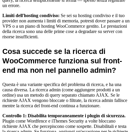
query, la ricerca semplicemente si ferma — spesso senza registrare
un errore.
Limiti dell'hosting condiviso:
Se sei su hosting condiviso e il tuo
provider non aumenta i limiti di memoria, potresti dover passare a un
VPS o a un piano di hosting WooCommerce gestito. Le prestazioni
della ricerca sono una delle prime cose a degradare su server con
risorse insufficienti.
Cosa succede se la ricerca di
WooCommerce funziona sul front-
end ma non nel pannello admin?
Questa è una variante specifica del problema di ricerca, e ha una
causa diversa. La ricerca admin (come aggiungere prodotti a un
ordine) usa un metodo di query separato chiamato AJAX. Se le
richieste AJAX vengono bloccate o filtrate, la ricerca admin fallisce
mentre la ricerca del front-end continua a funzionare.
Controllo 1: Disabilita temporaneamente i plugin di sicurezza.
Plugin come Wordfence e iThemes Security a volte bloccano
richieste AJAX che percepiscono come sospette. Disabilitali e testa
la ricerca admin. Se funziona, aggiungi un'eccezione per le richieste