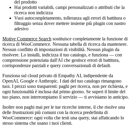
del prodotto
Hai prodotti variabili, campi personalizzati o attributi che la
ricerca non indicizza
Vuoi autocompletamento, tolleranza agli errori di battitura o
filtraggio senza dover mettere insieme più plugin con nastro
adesivo
Motive Commerce Search
sostituisce completamente la funzione di
ricerca di WooCommerce. Nessuna tabella di ricerca da mantenere.
Nessun conflitto di impostazioni di visibilità. Nessun plugin da
risolvere. Lo installi, indicizza il tuo catalogo, e funziona — con
comprensione potenziata dall'AI che gestisce errori di battitura,
corrispondenze parziali e query conversazionali di default.
Funziona sul cloud privato di Empathy AI, indipendente da
OpenAI, Google e Anthropic. I dati del tuo catalogo rimangono
tuoi. I prezzi sono trasparenti: paghi per ricerca, non per richiesta, e
ogni funzionalità è inclusa dal primo giorno. Se superi il limite del
tuo piano, non interrompiamo il servizio — ti avvisiamo in anticipo.
Inoltre non paghi mai per le tue ricerche interne, il che risolve una
delle frustrazioni più comuni con la ricerca predefinita di
WooCommerce: ogni volta che testi una query, stai affaticando lo
stesso sistema che usano i tuoi clienti.