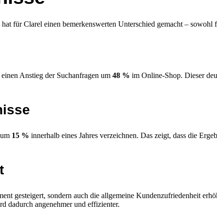
at für Clarel einen bemerkenswerten Unterschied gemacht – sowohl f
l einen Anstieg der Suchanfragen um
48 %
im Online-Shop. Dieser deutl
nisse
e um
15 %
innerhalb eines Jahres verzeichnen. Das zeigt, dass die Erge
t
ent gesteigert, sondern auch die allgemeine Kundenzufriedenheit erhö
rd dadurch angenehmer und effizienter.