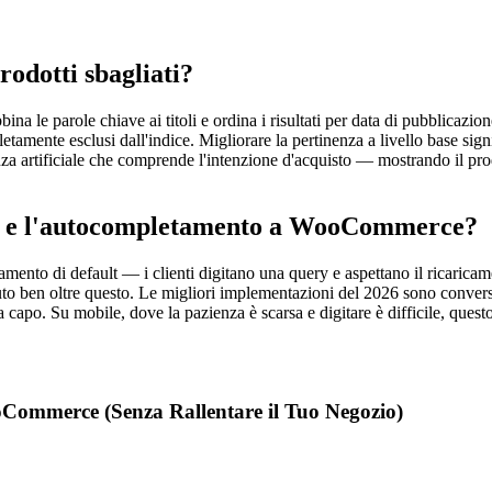
dotti sbagliati?
na le parole chiave ai titoli e ordina i risultati per data di pubblicazi
etamente esclusi dall'indice. Migliorare la pertinenza a livello base signi
genza artificiale che comprende l'intenzione d'acquisto — mostrando il p
le e l'autocompletamento a WooCommerce?
ento di default — i clienti digitano una query e aspettano il ricaric
luto ben oltre questo. Le migliori implementazioni del 2026 sono conversa
a capo. Su mobile, dove la pazienza è scarsa e digitare è difficile, questo
Commerce (Senza Rallentare il Tuo Negozio)