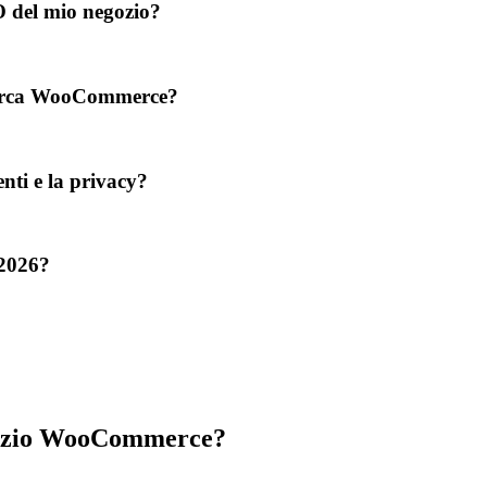
O del mio negozio?
icerca WooCommerce?
nti e la privacy?
2026?
egozio WooCommerce?