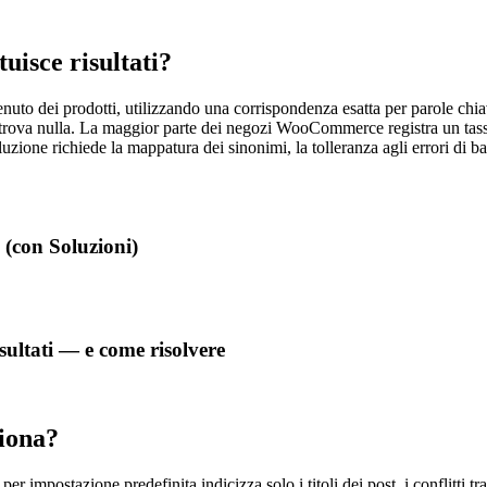
isce risultati?
enuto dei prodotti, utilizzando una corrispondenza esatta per parole chia
 trova nulla. La maggior parte dei negozi WooCommerce registra un tasso 
uzione richiede la mappatura dei sinonimi, la tolleranza agli errori di ba
(con Soluzioni)
ultati — e come risolvere
iona?
impostazione predefinita indicizza solo i titoli dei post, i conflitti tr