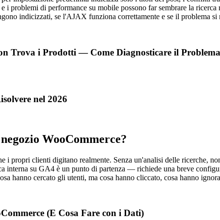
, e i problemi di performance su mobile possono far sembrare la ricerca r
ngono indicizzati, se l'AJAX funziona correttamente e se il problema si ri
on Trova i Prodotti — Come Diagnosticare il Problem
olvere nel 2026
mio negozio WooCommerce?
propri clienti digitano realmente. Senza un'analisi delle ricerche, non p
cerca interna su GA4 è un punto di partenza — richiede una breve config
cosa hanno cercato gli utenti, ma cosa hanno cliccato, cosa hanno ignor
oCommerce (E Cosa Fare con i Dati)