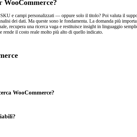
 per WooCommerce?
g, SKU e campi personalizzati — oppure solo il titolo? Poi valuta il supporto
analisi dei dati. Ma queste sono le fondamenta. La domanda più importan
e, recupera una ricerca vaga e restituisce insight in linguaggio semplic
e rende il costo reale molto più alto di quello indicato.
mmerce
a ricerca WooCommerce?
abili?